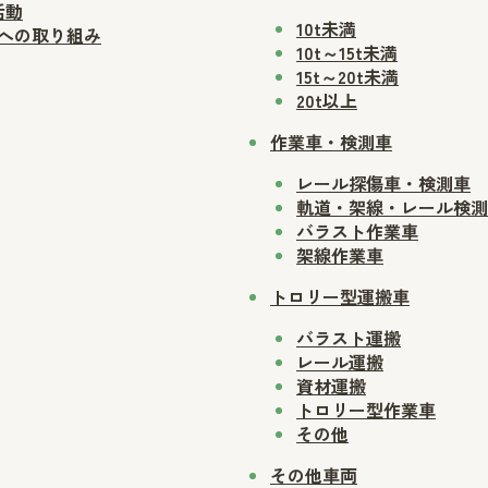
活動
10t未満
sへの取り組み
10t～15t未満
15t～20t未満
20t以上
作業車・検測車
レール探傷車・検測車
軌道・架線・レール検測
バラスト作業車
架線作業車
トロリー型運搬車
バラスト運搬
レール運搬
資材運搬
トロリー型作業車
その他
その他車両