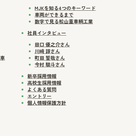
MJKを知る4つのキーワード
車両ができるまで
数字で見る松山重車輌工業
社員インタビュー
田口 優之介さん
川﨑 諄さん
車
町田 誓哉さん
今村 駿斗さん
新卒採用情報
高校生採用情報
よくある質問
エントリー
個人情報保護方針