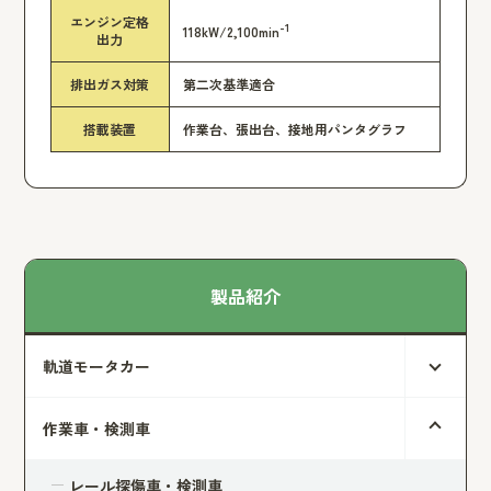
エンジン定格
-1
118kW/2,100min
出力
排出ガス対策
第二次基準適合
搭載装置
作業台、張出台、接地用パンタグラフ
製品紹介
軌道モータカー
作業車・検測車
レール探傷車・検測車