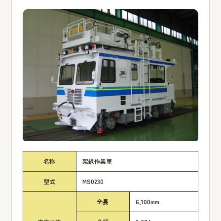
名称
架線作業車
型式
MS0230
全長
6,100mm