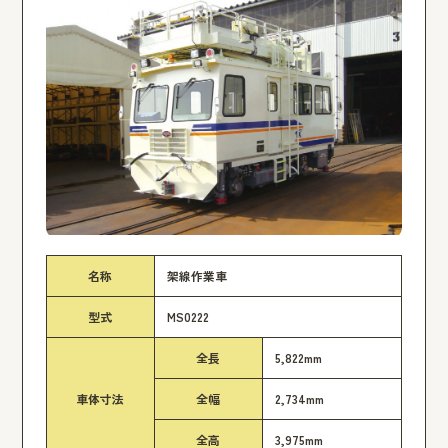
名称
架線作業車
型式
MS0222
全長
5,822mm
車体寸法
全幅
2,734mm
全高
3,975mm