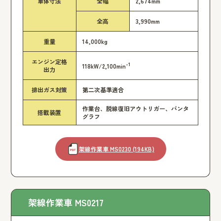
車体寸法
全幅
2,674mm
全高
3,990mm
重量
14,000kg
エンジン定格
-1
118kW/2,100min
出力
排出ガス対策
第二次基準適合
作業台、脱線復旧アウトリガー、パンタ
搭載装置
グラフ
架線作業車 MS0230 (194KB)
架線作業車 MS0217