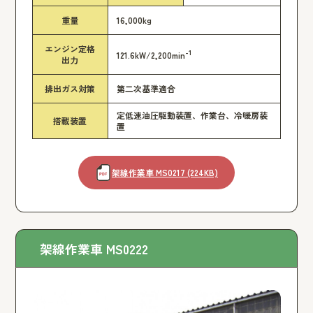
重量
16,000kg
エンジン定格
-1
121.6kW/2,200min
出力
排出ガス対策
第二次基準適合
定低速油圧駆動装置、作業台、冷暖房装
搭載装置
置
架線作業車 MS0217 (224KB)
架線作業車 MS0222