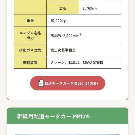
全高
3,763mm
重量
20,000kg
エンジン定格
-1
254kW/2,000min
出力
排出ガス対策
第三次基準相当
搭載装置
クレーン、転車台、13kVA発電機
軌道モータカー MR1650 (240KB)
幹線用軌道モータカー MR1015