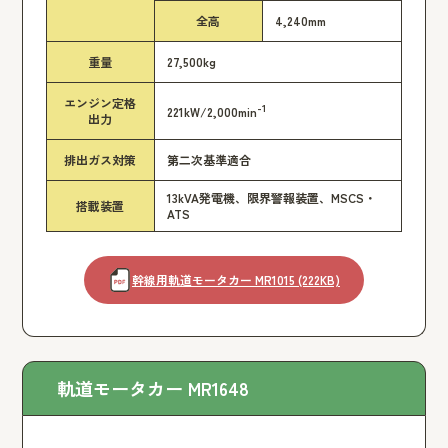
全高
4,240mm
重量
27,500kg
エンジン定格
-1
221kW/2,000min
出力
排出ガス対策
第二次基準適合
13kVA発電機、限界警報装置、MSCS・
搭載装置
ATS
幹線用軌道モータカー MR1015 (222KB)
軌道モータカー MR1648