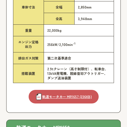
車体寸法
全幅
2,850mm
全高
3,948mm
重量
22,000kg
エンジン定格
-1
256kW/2,100min
出力
排出ガス対策
第二次基準適合
2.9tクレーン（高さ制限付）、転車台、
搭載装置
13kVA発電機、脱線復旧アウトリガー、
ダンプ送油装置
軌道モータカー MR1657 (236KB)