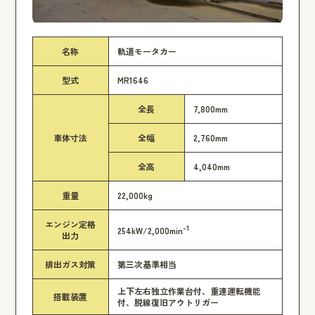
名称
軌道モータカー
型式
MR1646
全長
7,800mm
車体寸法
全幅
2,760mm
全高
4,040mm
重量
22,000kg
エンジン定格
-1
254kW/2,000min
出力
排出ガス対策
第三次基準相当
上下左右独立作業台付、重連運転機能
搭載装置
付、脱線復旧アウトリガー