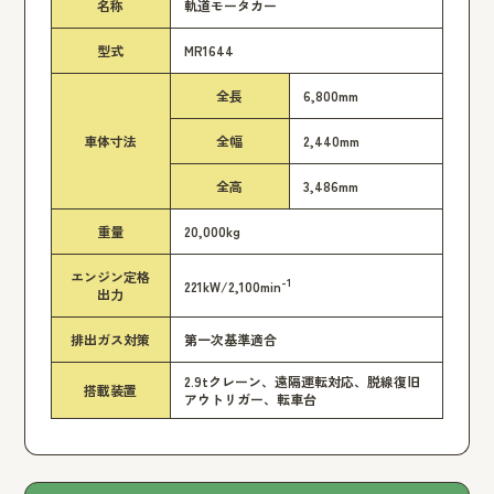
名称
軌道モータカー
型式
MR1644
全長
6,800mm
車体寸法
全幅
2,440mm
全高
3,486mm
重量
20,000kg
エンジン定格
-1
221kW/2,100min
出力
排出ガス対策
第一次基準適合
2.9tクレーン、遠隔運転対応、脱線復旧
搭載装置
アウトリガー、転車台