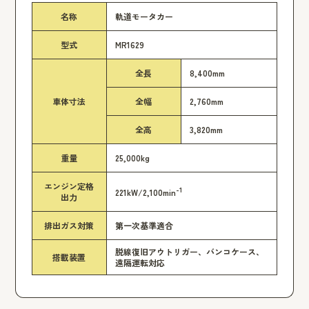
名称
軌道モータカー
型式
MR1629
全長
8,400mm
車体寸法
全幅
2,760mm
全高
3,820mm
重量
25,000kg
エンジン定格
-1
221kW/2,100min
出力
排出ガス対策
第一次基準適合
脱線復旧アウトリガー、バンコケース、
搭載装置
遠隔運転対応