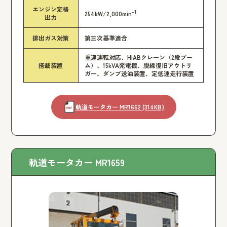
エンジン定格
-1
254kW/2,000min
出力
排出ガス対策
第三次基準適合
重連運転対応、HIABクレーン（2段ブー
搭載装置
ム）、15kVA発電機、脱線復旧アウトリ
ガー、ダンプ送油装置、定低速走行装置
軌道モータカー MR1662 (314KB)
軌道モータカー MR1659