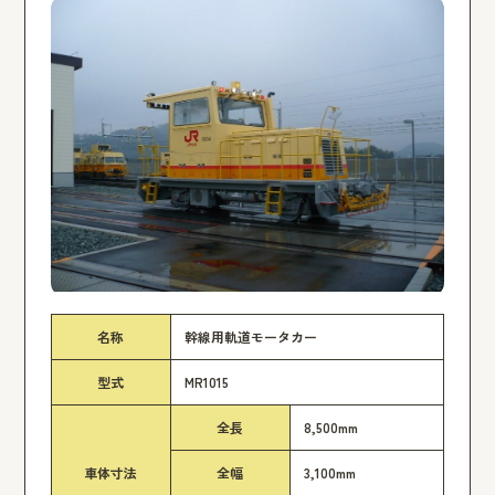
名称
幹線用軌道モータカー
型式
MR1015
全長
8,500mm
車体寸法
全幅
3,100mm