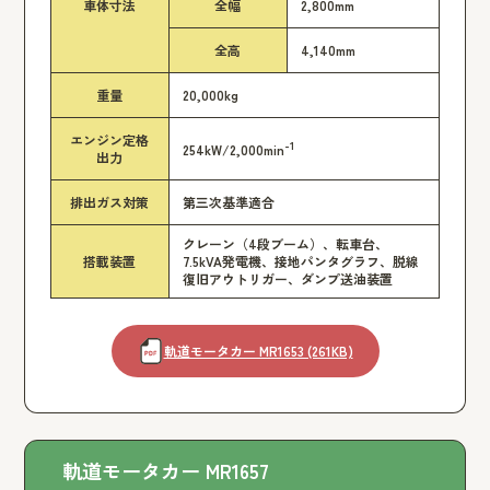
車体寸法
全幅
2,800mm
全高
4,140mm
重量
20,000kg
エンジン定格
-1
254kW/2,000min
出力
排出ガス対策
第三次基準適合
クレーン（4段ブーム）、転車台、
搭載装置
7.5kVA発電機、接地パンタグラフ、脱線
復旧アウトリガー、ダンプ送油装置
軌道モータカー MR1653 (261KB)
軌道モータカー MR1657