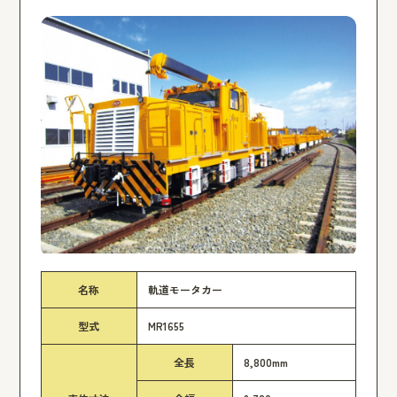
名称
軌道モータカー
型式
MR1655
全長
8,800mm