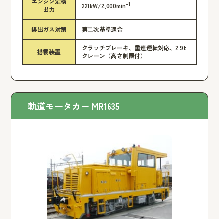
エンジン定格
-1
221kW/2,000min
出力
排出ガス対策
第二次基準適合
クラッチブレーキ、重連運転対応、2.9t
搭載装置
クレーン（高さ制限付）
軌道モータカー MR1635