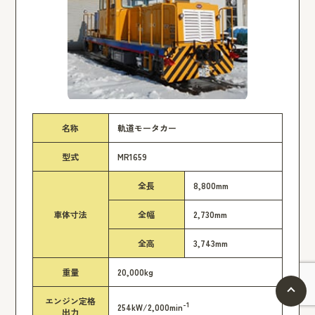
名称
軌道モータカー
型式
MR1659
全長
8,800mm
車体寸法
全幅
2,730mm
全高
3,743mm
重量
20,000kg
エンジン定格
-1
254kW/2,000min
出力