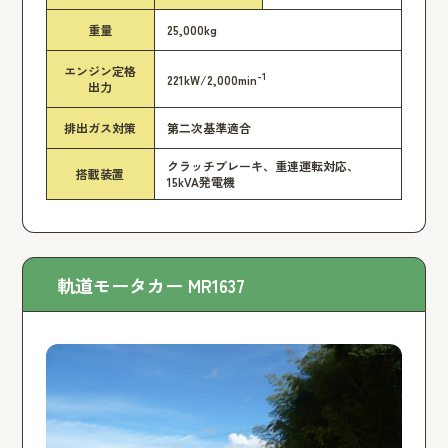
重量
25,000kg
エンジン定格
-1
221kW/2,000min
出力
排出ガス対策
第二次基準適合
クラッチブレーキ、重連運転対応、
搭載装置
15kVA発電機
軌道モータカー MR1637