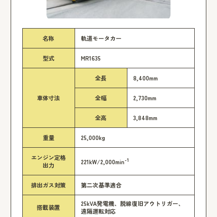
名称
軌道モータカー
型式
MR1635
全長
8,400mm
車体寸法
全幅
2,730mm
全高
3,848mm
重量
25,000kg
エンジン定格
-1
221kW/2,000min
出力
排出ガス対策
第二次基準適合
25kVA発電機、脱線復旧アウトリガー、
搭載装置
遠隔運転対応