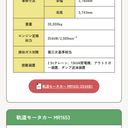
車体寸法
全幅
2,780mm
全高
3,743mm
重量
20,000kg
エンジン定格
-1
254kW/2,000min
出力
排出ガス対策
第三次基準相当
2.9tクレーン、13kVA発電機、アウトリガ
搭載装置
ー装置、ダンプ送油装置
軌道モータカー MR1655 (204KB)
軌道モータカー MR1653