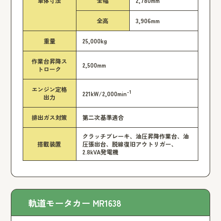
車体寸法
全幅
2,780mm
全高
3,906mm
重量
25,000kg
作業台昇降ス
2,500mm
トローク
エンジン定格
-1
221kW/2,000min
出力
排出ガス対策
第二次基準適合
クラッチブレーキ、油圧昇降作業台、油
搭載装置
圧張出台、脱線復旧アウトリガー、
2.8kVA発電機
軌道モータカー MR1638