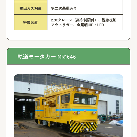
排出ガス対策
第二次基準適合
2.9tクレーン（高さ制限付）、脱線復旧
搭載装置
アウトリガー、全照明HID・LED
軌道モータカー MR1646