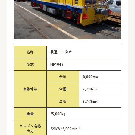
名称
軌道モータカー
型式
MR1647
全長
8,800mm
車体寸法
全幅
2,730mm
全高
3,743mm
重量
25,000kg
エンジン定格
-1
221kW/2,000min
出力