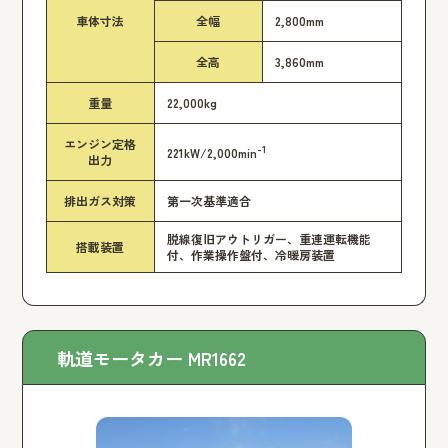
車体寸法
全幅
2,800mm
全高
3,860mm
重量
22,000kg
エンジン定格
-1
221kW/2,000min
出力
排出ガス対策
第一次基準適合
脱線復旧アウトリガー、重連運転機能
搭載装置
付、作業操作盤付、冷暖房装置
軌道モータカー MR1662