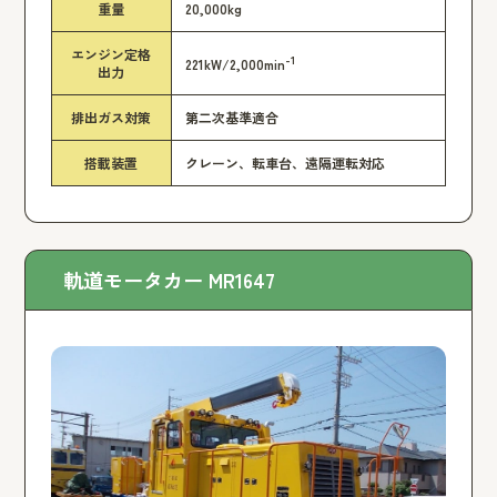
重量
20,000kg
エンジン定格
-1
221kW/2,000min
出力
排出ガス対策
第二次基準適合
搭載装置
クレーン、転車台、遠隔運転対応
軌道モータカー MR1647