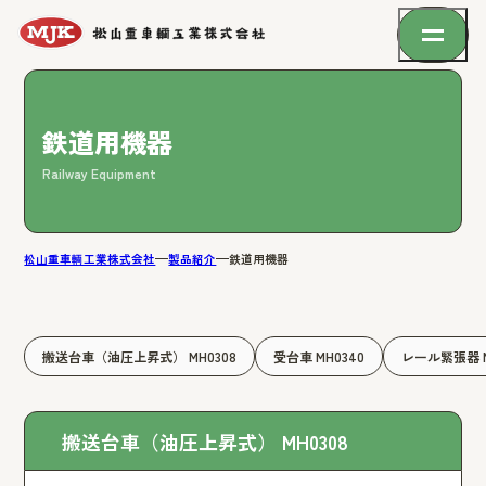
鉄道用機器
Railway Equipment
松山重車輌工業株式会社
製品紹介
鉄道用機器
搬送台車（油圧上昇式） MH0308
受台車 MH0340
レール緊張器 M
搬送台車（油圧上昇式） MH0308