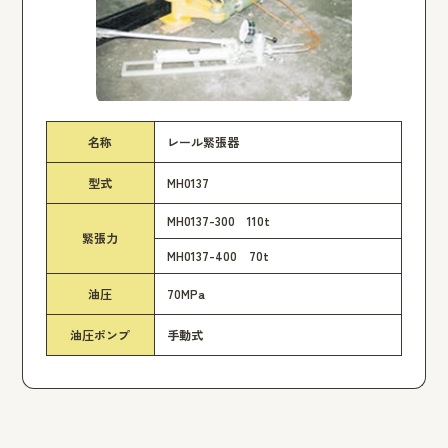
名称
レール緊張器
型式
MH0137
MH0137-300 110t
緊張力
MH0137-400 70t
油圧
70MPa
油圧ポンプ
手動式