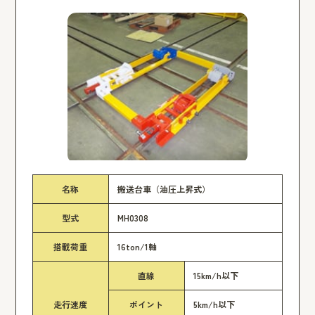
名称
搬送台車（油圧上昇式）
型式
MH0308
搭載荷重
16ton/1軸
直線
15km/h以下
走行速度
ポイント
5km/h以下