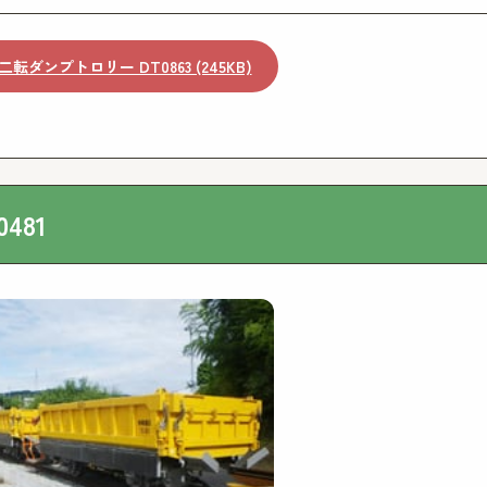
二転ダンプトロリー DT0863 (245KB)
481