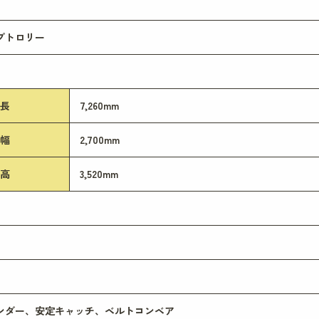
プトロリー
長
7,260mm
幅
2,700mm
高
3,520mm
ンダー、安定キャッチ、ベルトコンベア