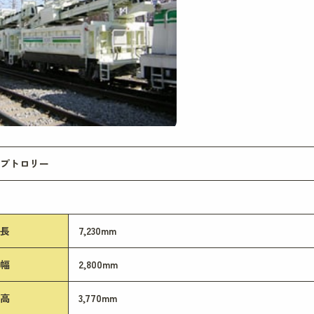
ンプトロリー
長
7,230mm
幅
2,800mm
高
3,770mm