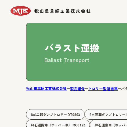
バラスト運搬
Ballast Transport
松山重車輌工業株式会社
製品紹介
トロリー型運搬車
バ
8㎥二転ダンプトロリー DT0863
6㎥三転ダンプトロリー D
砕石運搬車（ホッパー車） MC0422
砕石運搬車（ホッパー車