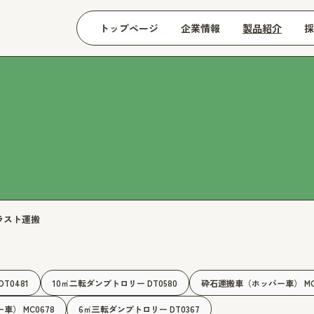
トップページ
企業情報
製品紹介
採
ラスト運搬
T0481
10㎥二転ダンプトロリー DT0580
砕石運搬車（ホッパー車） MC0
） MC0678
6㎥三転ダンプトロリー DT0367