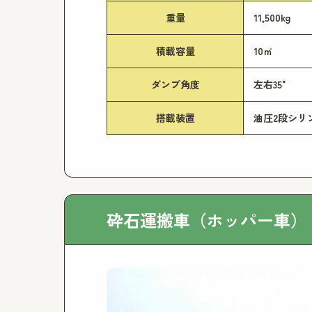
重量
11,500kg
積載容量
10㎥
ダンプ角度
左右35°
搭載装置
油圧2段シリ
砕石運搬車（ホッパー車） M