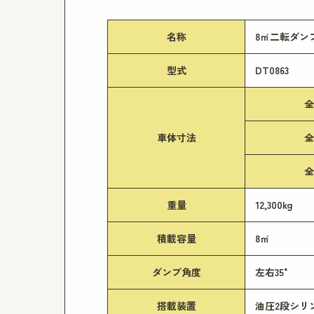
名称
8㎥二転ダン
型式
DT0863
全
車体寸法
全
全
重量
12,300kg
積載容量
8㎥
ダンプ角度
左右35°
搭載装置
油圧2段シリ