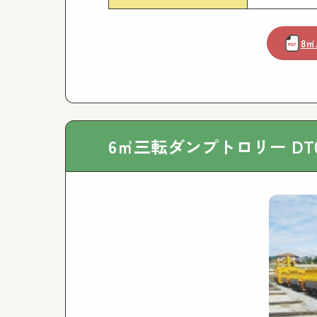
8㎥
6㎥三転ダンプトロリー DT0