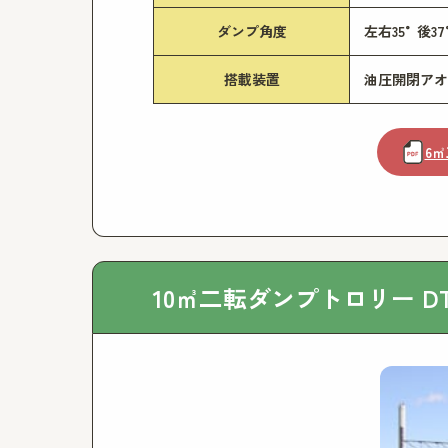
ダンプ角度
左右35°後37
搭載装置
油圧開閉アオ
6㎥
10㎥二転ダンプトロリー DT0