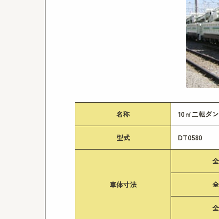
名称
10㎥二転ダ
型式
DT0580
全
車体寸法
全
全