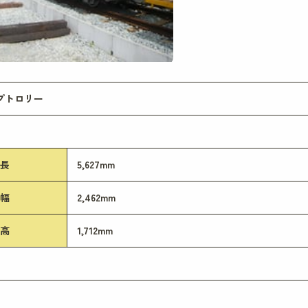
プトロリー
長
5,627mm
幅
2,462mm
高
1,712mm