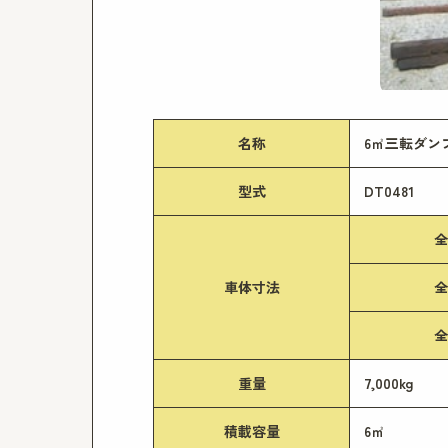
名称
6㎥三転ダン
型式
DT0481
全
車体寸法
全
全
重量
7,000kg
積載容量
6㎥