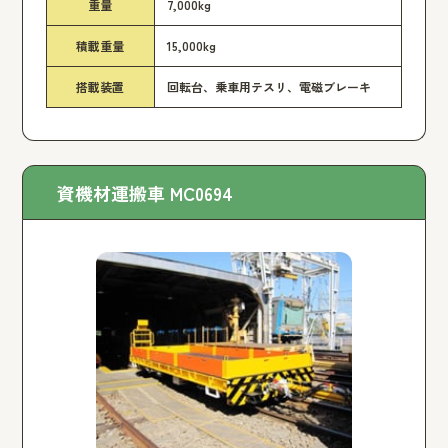
重量
7,000kg
積載重量
15,000kg
搭載装置
回転台、乗車用テスリ、電磁ブレーキ
資機材運搬車 MC0694