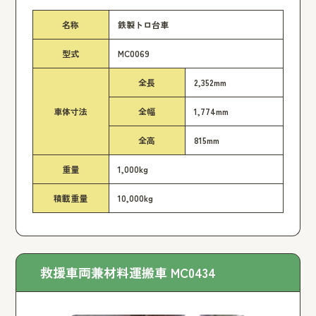
名称
鉄製トロ台車
型式
MC0069
全長
2,352mm
車体寸法
全幅
1,774mm
全高
815mm
重量
1,000kg
積載重量
10,000kg
救援車両兼材料運搬車 MC0434