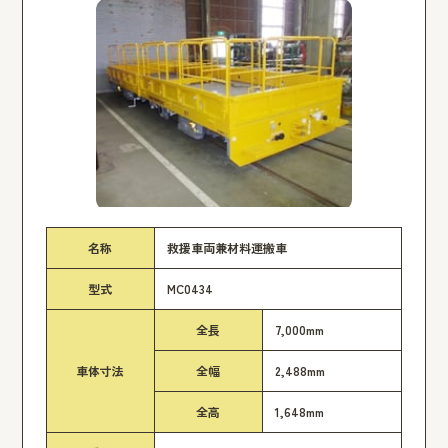
名称
救援車両兼材料運搬車
型式
MC0434
全長
7,000mm
車体寸法
全幅
2,488mm
全高
1,648mm