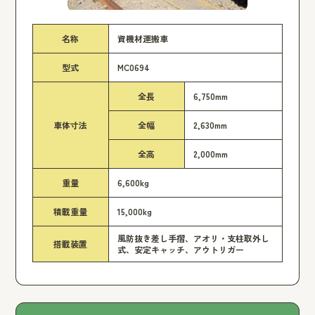
名称
資機材運搬車
型式
MC0694
全長
6,750mm
車体寸法
全幅
2,630mm
全高
2,000mm
重量
6,600kg
積載重量
15,000kg
風防抜き差し手摺、アオリ・支柱取外し
搭載装置
式、安定キャッチ、アウトリガー