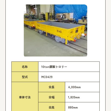
名称
10ton鋼製トロリー
型式
MC0429
全長
4,000mm
車体寸法
全幅
1,820mm
全高
880mm