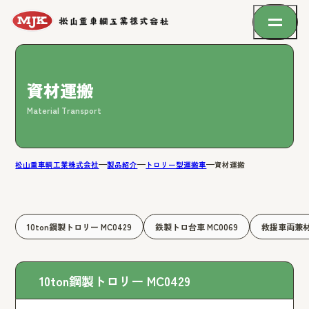
資材運搬
Material Transport
松山重車輌工業株式会社
製品紹介
トロリー型運搬車
資材運搬
10ton鋼製トロリー MC0429
鉄製トロ台車 MC0069
救援車両兼材
10ton鋼製トロリー MC0429