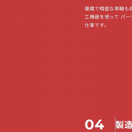
複雑で精密な車軸も
工機器を使って パ
仕事です。
04
製造