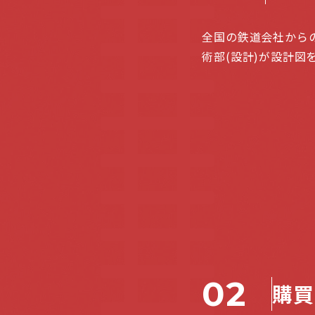
全国の鉄道会社からの
術部(設計)が設計図
02
購買