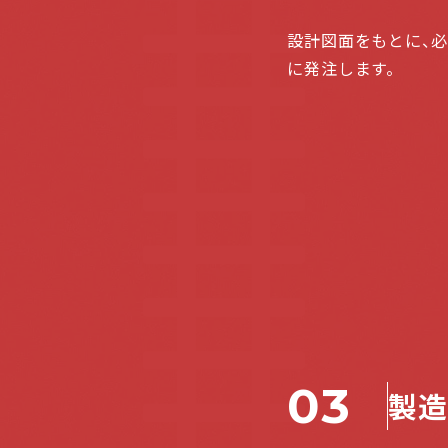
設計図面をもとに、必
に発注します。
03
製造